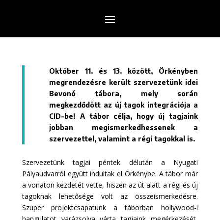
Október 11. és 13. között, Örkényben
megrendezésre került szervezetünk idei
Bevonó tábora, mely során
megkezdődött az új tagok integrációja a
CID-be! A tábor célja, hogy új tagjaink
jobban megismerkedhessenek a
szervezettel, valamint a régi tagokkal is.
Szervezetünk tagjai péntek délután a Nyugati
Pályaudvarról együtt indultak el Örkénybe. A tábor már
a vonaton kezdetét vette, hiszen az út alatt a régi és új
tagoknak lehetősége volt az összeismerkedésre.
Szuper projektcsapatunk a táborban hollywood-i
hangulatot varázsolva várta tagjaink megérkezését,