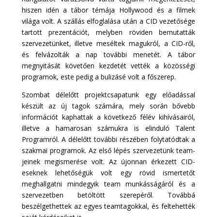
hiszen idén a tábor témája Hollywood és a filmek
világa volt. A szállás elfoglalása után a CID vezetősége
tartott prezentációt, melyben röviden bemutatták
szervezetünket, illetve meséltek magukról, a CID-ről,
és felvázolták a nap további menetét. A tábor
megnyitását követően kezdetét vették a közösségi
programok, este pedig a bulizásé volt a főszerep.
Szombat délelőtt projektcsapatunk egy előadással
készült az új tagok számára, mely során bővebb
információt kaphattak a következő félév kihívásairól,
illetve a hamarosan számukra is elinduló Talent
Programról. A délelőtt további részében folytatódtak a
szakmai programok. Az első lépés szervezetünk team-
jeinek megismerése volt. Az újonnan érkezett CID-
eseknek lehetőségük volt egy rövid ismertetőt
meghallgatni mindegyik team munkásságáról és a
szervezetben betöltött szerepéről. Továbbá
beszélgethettek az egyes teamtagokkal, és feltehették